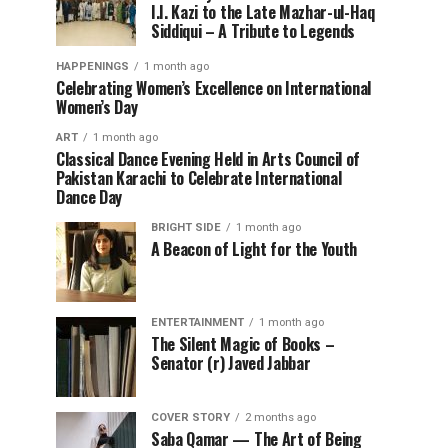
I.I. Kazi to the Late Mazhar-ul-Haq
Siddiqui – A Tribute to Legends
HAPPENINGS
1 month ago
Celebrating Women’s Excellence on International
Women’s Day
ART
1 month ago
Classical Dance Evening Held in Arts Council of
Pakistan Karachi to Celebrate International
Dance Day
BRIGHT SIDE
1 month ago
A Beacon of Light for the Youth
ENTERTAINMENT
1 month ago
The Silent Magic of Books –
Senator (r) Javed Jabbar
COVER STORY
2 months ago
Saba Qamar — The Art of Being