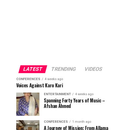
LATEST
TRENDING
VIDEOS
CONFERENCES
4 weeks ago
Voices Against Karo Kari
ENTERTAINMENT
4 weeks ago
Spanning Forty Years of Music –
Afshan Ahmed
CONFERENCES
1 month ago
A Journey of Mission: From Allama