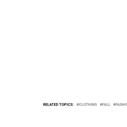
RELATED TOPICS:
CLOTHING
FALL
FASHI