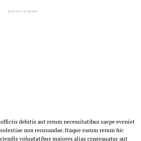
ADVERTISEMENT
ficiis debitis aut rerum necessitatibus saepe eveniet
 molestiae non recusandae. Itaque earum rerum hic
eiciendis voluptatibus maiores alias consequatur aut