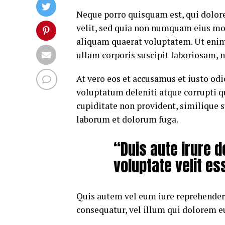
Neque porro quisquam est, qui dolore
velit, sed quia non numquam eius mo
aliquam quaerat voluptatem. Ut eni
ullam corporis suscipit laboriosam, 
At vero eos et accusamus et iusto od
voluptatum deleniti atque corrupti q
cupiditate non provident, similique su
laborum et dolorum fuga.
“Duis aute irure d
voluptate velit es
Quis autem vel eum iure reprehenderi
consequatur, vel illum qui dolorem e