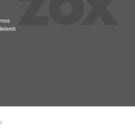
simos
eleniti
7