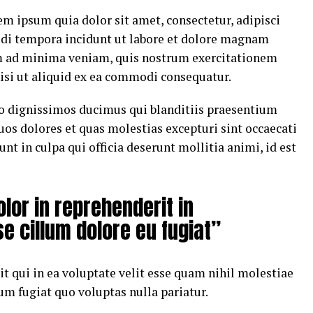
m ipsum quia dolor sit amet, consectetur, adipisci
di tempora incidunt ut labore et dolore magnam
m ad minima veniam, quis nostrum exercitationem
nisi ut aliquid ex ea commodi consequatur.
io dignissimos ducimus qui blanditiis praesentium
uos dolores et quas molestias excepturi sint occaecati
nt in culpa qui officia deserunt mollitia animi, id est
olor in reprehenderit in
se cillum dolore eu fugiat”
t qui in ea voluptate velit esse quam nihil molestiae
um fugiat quo voluptas nulla pariatur.