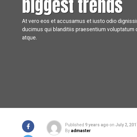
biggest trends
At vero eos et accusamus et iusto odio dignis
ducimus qui blanditiis praesentium voluptatum d
atque.
Published
9 years ago
on
July 2, 201
By
admaster