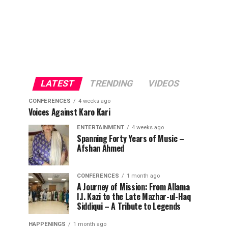
LATEST
TRENDING
VIDEOS
CONFERENCES
4 weeks ago
Voices Against Karo Kari
ENTERTAINMENT
4 weeks ago
Spanning Forty Years of Music –
Afshan Ahmed
CONFERENCES
1 month ago
A Journey of Mission: From Allama
I.I. Kazi to the Late Mazhar-ul-Haq
Siddiqui – A Tribute to Legends
HAPPENINGS
1 month ago