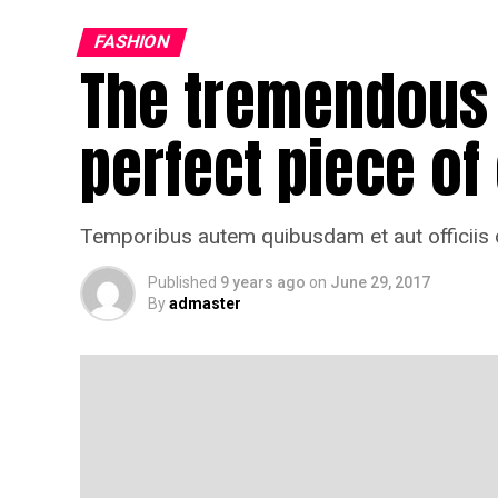
FASHION
The tremendous 
perfect piece of
Temporibus autem quibusdam et aut officiis d
Published
9 years ago
on
June 29, 2017
By
admaster