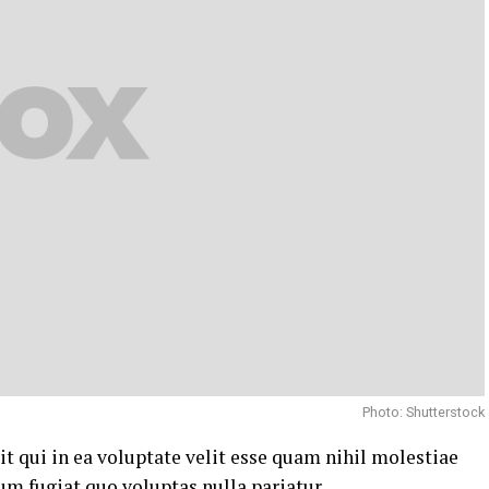
Photo: Shutterstock
t qui in ea voluptate velit esse quam nihil molestiae
um fugiat quo voluptas nulla pariatur.