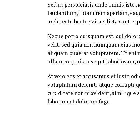
Sed ut perspiciatis unde omnis iste
laudantium, totam rem aperiam, eaque 
architecto beatae vitae dicta sunt exp
Neque porro quisquam est, qui dolore
velit, sed quia non numquam eius mo
aliquam quaerat voluptatem. Ut eni
ullam corporis suscipit laboriosam, 
At vero eos et accusamus et iusto od
voluptatum deleniti atque corrupti q
cupiditate non provident, similique su
laborum et dolorum fuga.