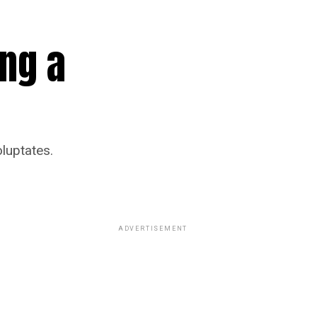
ng a
luptates.
ADVERTISEMENT