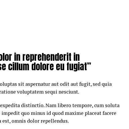
olor in reprehenderit in
se cillum dolore eu fugiat”
ptas sit aspernatur aut odit aut fugit, sed quia
ratione voluptatem sequi nesciunt.
 expedita distinctio. Nam libero tempore, cum soluta
il impedit quo minus id quod maxime placeat facere
est, omnis dolor repellendus.