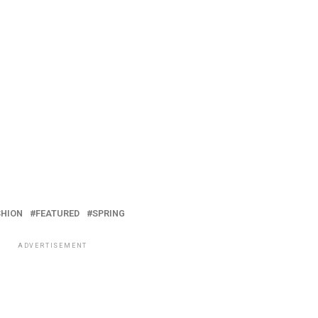
SHION
FEATURED
SPRING
ADVERTISEMENT