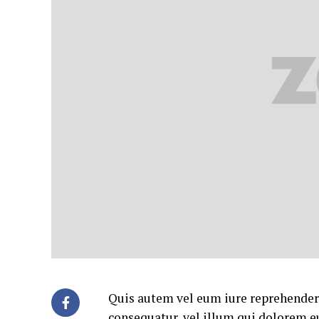
Quis autem vel eum iure reprehenderi
consequatur, vel illum qui dolorem e