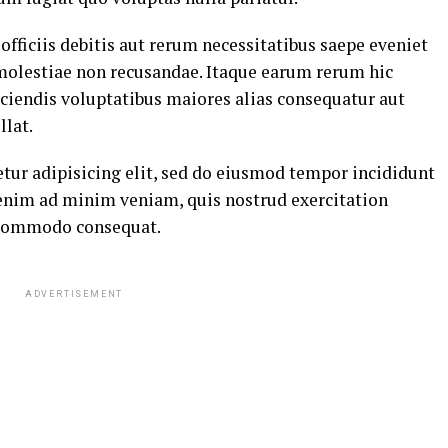
ficiis debitis aut rerum necessitatibus saepe eveniet
 molestiae non recusandae. Itaque earum rerum hic
eiciendis voluptatibus maiores alias consequatur aut
llat.
tur adipisicing elit, sed do eiusmod tempor incididunt
 enim ad minim veniam, quis nostrud exercitation
a commodo consequat.
ADVERTISEMENT