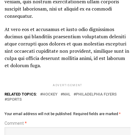
veniam, quis nostrum exercitationem ullam corporis
suscipit laboriosam, nisi ut aliquid ex ea commodi
consequatur.
At vero eos et accusamus et iusto odio dignissimos
ducimus qui blanditiis praesentium voluptatum deleniti
atque corrupti quos dolores et quas molestias excepturi
sint occaecati cupiditate non provident, similique sunt in
culpa qui officia deserunt mollitia animi, id est laborum
et dolorum fuga.
ADVERTISEMENT
RELATED TOPICS:
HOCKEY
NHL
PHILADELPHIA FLYERS
SPORTS
Your email address will not be published.
Required fields are marked
*
Comment
*