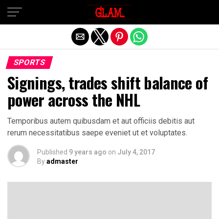
Exit mobile version
SPORTS
Signings, trades shift balance of
power across the NHL
Temporibus autem quibusdam et aut officiis debitis aut
rerum necessitatibus saepe eveniet ut et voluptates.
Published
9 years ago
on
July 4, 2017
By
admaster